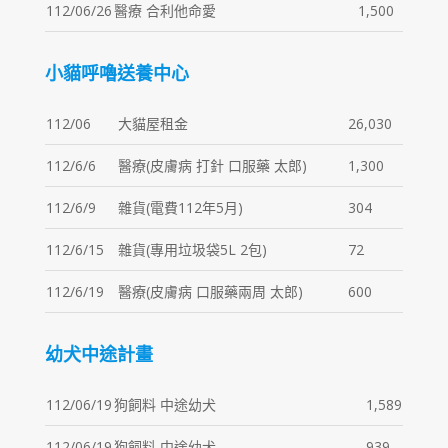
112/06/26
醫療 合利他命愛
1,500
小貓呼嚕送養中心
112/06
大貓屋租金
26,030
112/6/6
醫療(皮膚病 打針 口服藥 太郎)
1,300
112/6/9
雜貨(電費112年5月)
304
112/6/15
雜貨(專用垃圾袋5L 2包)
72
112/6/19
醫療(皮膚病 口服藥兩周 太郎)
600
幼犬中途計畫
112/06/19
狗飼料 中途幼犬
1,589
112/06/19
狗飼料 中途幼犬
939